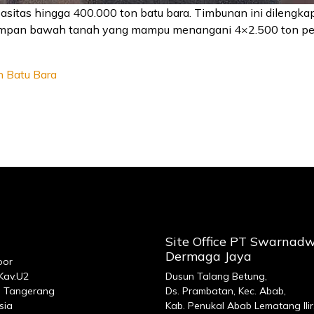
asitas hingga 400.000 ton batu bara. Timbunan ini dilengk
umpan bawah tanah yang mampu menangani 4×2.500 ton per
n Batu Bara
Site Office PT Swarnad
Dermaga Jaya
oor
 Kav.U2
Dusun Talang Betung,
 Tangerang
Ds. Prambatan, Kec. Abab,
sia
Kab. Penukal Abab Lematang Ilir