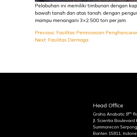
Pelabuhan ini memiliki timbunan dengan kap
bawah tanah dan atas tanah, dengan peng
mampu menangani 3×2.500 ton per jam.
Navigasi
Previous:
Fasilitas Pemrosesan Penghancura
Next:
Fasilitas Dermaga
pos
Head Office
th
Graha Anabatic 8
fl
Jl. Scientia Boulevard
Summarecon Serpong
Banten 15811, Indone