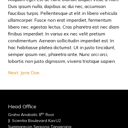
Duis ipsum nulla, dapibus ac dui nec, accumsan
faucibus turpis. Pellentesque ut elit in libero vehicula
ullamcorper. Fusce non erat imperdiet, fermentum
libero nec, egestas lectus. Cras pharetra est nec diam
finibus imperdiet. In varius ex nec velit pretium
condimentum. Aenean sollicitudin imperdiet est. In
hac habitasse platea dictumst. Ut in justo tincidunt,
semper ipsum nec, pharetra ante. Nunc orci orci,
lobortis non justo dignissim, viverra tristique sapien.
Post
Next:
Jane Doe
navigation
Head Office
th
Graha Anabatic 8
floor
Jl. Scientia Boulevard Kav.U2
Summarecon Serpong Tangerang