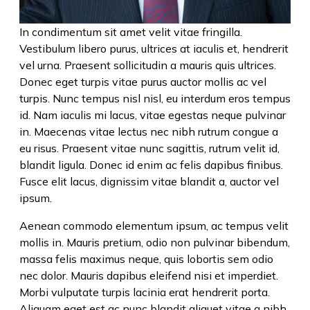
In condimentum sit amet velit vitae fringilla.
Vestibulum libero purus, ultrices at iaculis et, hendrerit
vel urna. Praesent sollicitudin a mauris quis ultrices.
Donec eget turpis vitae purus auctor mollis ac vel
turpis. Nunc tempus nisl nisl, eu interdum eros tempus
id. Nam iaculis mi lacus, vitae egestas neque pulvinar
in. Maecenas vitae lectus nec nibh rutrum congue a
eu risus. Praesent vitae nunc sagittis, rutrum velit id,
blandit ligula. Donec id enim ac felis dapibus finibus.
Fusce elit lacus, dignissim vitae blandit a, auctor vel
ipsum.
Aenean commodo elementum ipsum, ac tempus velit
mollis in. Mauris pretium, odio non pulvinar bibendum,
massa felis maximus neque, quis lobortis sem odio
nec dolor. Mauris dapibus eleifend nisi et imperdiet.
Morbi vulputate turpis lacinia erat hendrerit porta.
Aliquam eget est ac nunc blandit aliquet vitae a nibh.